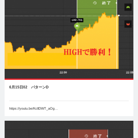
6月15日02 パターンD
https://youtu.be/KcllDWT_aOg…