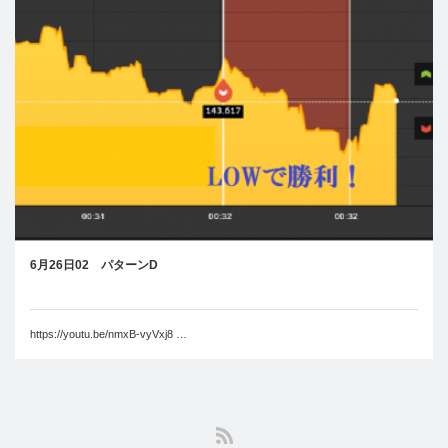
6月26日02 パターンD
https://youtu.be/nmxB-vyVxj8 …
RSS