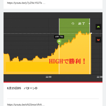
https://youtu.be/y7yZNcY0JTs …
6月15日05 パターンD
https://youtu.be/sN15moxVfrA …